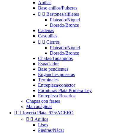
Anillas
Base anillos/Pulseras


Bastones/alfileres
Plateado/Níquel
Dorado/Bronce
Cadenas
Casquillas


Cierres
Plateado/Níquel
Dorado/Bronce
Chafas/Tapanudos
Espaciador
Base pendientes
Enganches pulseras
Terminales
Entrepieza/conector
Fornituras Plata Primera Ley
Entrepieza Rosarios
Chapas con frases
Marcapáginas


Joyería Plata .925/ACERO


Anillos
Lisos
Piedras/Nácar