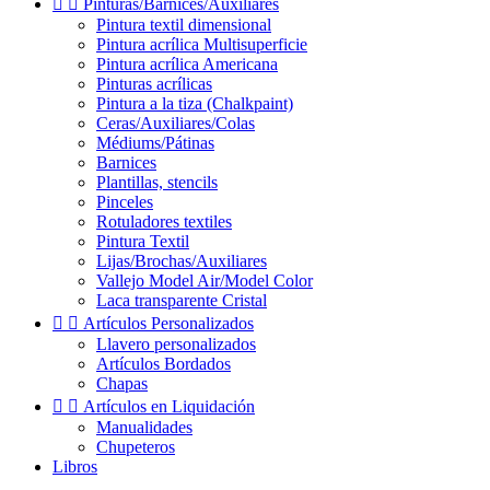


Pinturas/Barnices/Auxiliares
Pintura textil dimensional
Pintura acrílica Multisuperficie
Pintura acrílica Americana
Pinturas acrílicas
Pintura a la tiza (Chalkpaint)
Ceras/Auxiliares/Colas
Médiums/Pátinas
Barnices
Plantillas, stencils
Pinceles
Rotuladores textiles
Pintura Textil
Lijas/Brochas/Auxiliares
Vallejo Model Air/Model Color
Laca transparente Cristal


Artículos Personalizados
Llavero personalizados
Artículos Bordados
Chapas


Artículos en Liquidación
Manualidades
Chupeteros
Libros