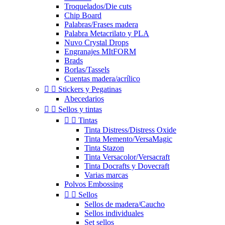
Troquelados/Die cuts
Chip Board
Palabras/Frases madera
Palabra Metacrilato y PLA
Nuvo Crystal Drops
Engranajes MItFORM
Brads
Borlas/Tassels
Cuentas madera/acrílico


Stickers y Pegatinas
Abecedarios


Sellos y tintas


Tintas
Tinta Distress/Distress Oxide
Tinta Memento/VersaMagic
Tinta Stazon
Tinta Versacolor/Versacraft
Tinta Docrafts y Dovecraft
Varias marcas
Polvos Embossing


Sellos
Sellos de madera/Caucho
Sellos individuales
Set sellos