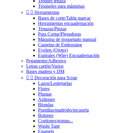
Troquel tenaza
Troqueles para máquinas


Herramientas
Bases de corte/Tabla marcar
Herramientas encuadernación
Tenazas/Pinzas
Para Cortar/Plegadoras
Máquina de troquelado manual
Carpetas de Embossing
Eyelets (Ojetes)
Espirales (Wire) Encuadernación
Pegamento/Adhesivo
Letras cartón/Varios
Bases madera y DM


Decoración para Scrap
Lazos/Lentejuelas
Flores
Plumas
Apliques
Blondas
Puntillas/madroño/picunela
Botones
Cordones/gomas...
Washi Tape
Enamels