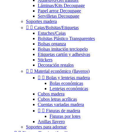
Adhesivo/Gel transfer
Láminas/Kits Decoupage
Papel arroz Decoupage
Servilletas Decoupage
Soportes madera


Cajas/Bolsitas/Etiquetas
Estuches/Cajas
Bolsitas Plástico Transparentes
Bolsas organza
Bolsas imitación terciopelo
Etiquetas cartón y adhesivas
Stickers
Decoración regalos


Material económico (llaveros)


Bolas y lentejas madera
Bolas económicas
Lentejas económicas
Cubos madera
Cubos letras acrílicas
Cuentas variadas madera


Figuras de madera
Figuras por lotes
Anillas llavero
Soportes para adornar