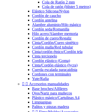
Cola de Ratón 2 mm
Cola de ratón (blister 5 metros)
Elástico Silicona/Nylon
Cordón de caucho
Cordón antelina
Alambre aluminio/Hilo mágico
Cordón seda/Romanilla
Hilo acero/Alambre memoria
Cordón de cuero/Regaliz
Cinta/Cordón/Cuero sintético
Cordón malla/Red tubular
Cinta/cordón étnico/Cordón tela
Cinta terciopelo
Cordón elástico (Goma)
Cinta/Cordón elástico (lycra)
Cuerda escalada paracaidista
Cordones con terminales
Yute/Rafia


Accesorios manualidades
Base broches/Alfileres
Ojos/Nariz para muñecos
Plástico mágico/Cartulinas A4
Limpiapipas
Palitos y pinzas madera


Fimo/Moldes/Accesorios