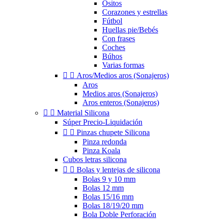
Ositos
Corazones y estrellas
Fútbol
Huellas pie/Bebés
Con frases
Coches
Búhos
Varias formas


Aros/Medios aros (Sonajeros)
Aros
Medios aros (Sonajeros)
Aros enteros (Sonajeros)


Material Silicona
Súper Precio-Liquidación


Pinzas chupete Silicona
Pinza redonda
Pinza Koala
Cubos letras silicona


Bolas y lentejas de silicona
Bolas 9 y 10 mm
Bolas 12 mm
Bolas 15/16 mm
Bolas 18/19/20 mm
Bola Doble Perforación