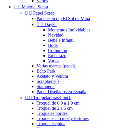
Varios


Material Scrap


Papel Scrap
Papeles Scrap El Sol de Mina


Dayka
Momentos Inolvidables
Navidad
Bebé e Infantil
Boda
Comunión
Embarazo
Varios
Varias marcas (papel)
Echo Park
Acetato y Vellum
Scrapberry´s
Stamperia
Papel Diseñados en España


Troqueladoras/Punch
Troquel de 0,9 a 1,9 cm
Troquel de 2 a 5 cm
Troqueles bordes
Troqueles círculos y festones
Troquel esquina