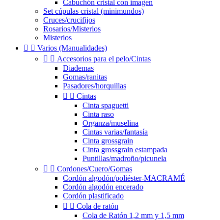
Cabuchón cristal con imagen
Set cúpulas cristal (minimundos)
Cruces/crucifijos
Rosarios/Misterios
Misterios


Varios (Manualidades)


Accesorios para el pelo/Cintas
Diademas
Gomas/ranitas
Pasadores/horquillas


Cintas
Cinta spaguetti
Cinta raso
Organza/muselina
Cintas varias/fantasía
Cinta grossgrain
Cinta grossgrain estampada
Puntillas/madroño/picunela


Cordones/Cuero/Gomas
Cordón algodón/poliéster-MACRAMÉ
Cordón algodón encerado
Cordón plastificado


Cola de ratón
Cola de Ratón 1,2 mm y 1,5 mm