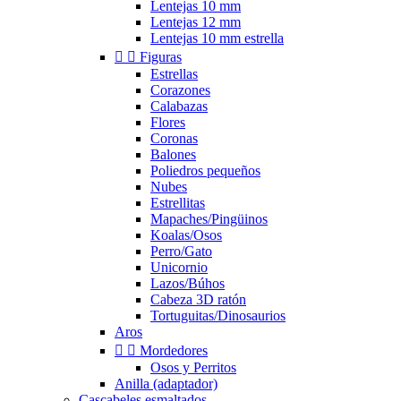
Lentejas 10 mm
Lentejas 12 mm
Lentejas 10 mm estrella


Figuras
Estrellas
Corazones
Calabazas
Flores
Coronas
Balones
Poliedros pequeños
Nubes
Estrellitas
Mapaches/Pingüinos
Koalas/Osos
Perro/Gato
Unicornio
Lazos/Búhos
Cabeza 3D ratón
Tortuguitas/Dinosaurios
Aros


Mordedores
Osos y Perritos
Anilla (adaptador)
Cascabeles esmaltados