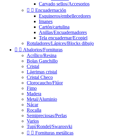
Carvado sellos/Accesorios


Encuadernación
Esquineros/embellecedores
Imanes
Cartón/cartulina
Anillas/Encuadernadores
Tela encuadernar/Ecopiel
Rotuladores/Lápices/Blocks dibujo


Abalorios/Fornituras
Acrílico/Resina
Bolas Ganchillo
Cristal
Lágrimas cristal
Cristal Checo
Clorocaucho/Flúor
Fimo
Madera
Metal/Aluminio
Nácar
Rocalla
Semipreciosas/Perlas
Varios
Tupí/Rondel/Swarosvki


Fornituras metálicas