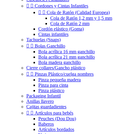


Cordones y Cintas Infantiles


Cola de Ratón (Calidad Europea)
Cola de Ratón 1,2 mm y 1,5 mm
Cola de Ratón 2 mm
Cordón elástico (Goma)
Cintas infantiles
Tachuelas (Snaps)


Bolas Ganchillo
Bola acrílica 16 mm ganchillo
Bola acrílica 21 mm ganchillo
Bola madera ganchillo
Cierre collares/Gancho plástico


Pinzas Plástico/cuelga nombres
Pinza pequeña madera
Pinza para cinta
Pinza plástico
Packaging Infantil
Anillas llavero
Cajitas guardadientes


Artículos para bebés
Peuches (Dou Dou)
Baberos
Artículos bordados