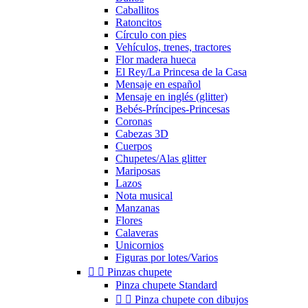
Caballitos
Ratoncitos
Círculo con pies
Vehículos, trenes, tractores
Flor madera hueca
El Rey/La Princesa de la Casa
Mensaje en español
Mensaje en inglés (glitter)
Bebés-Príncipes-Princesas
Coronas
Cabezas 3D
Cuerpos
Chupetes/Alas glitter
Mariposas
Lazos
Nota musical
Manzanas
Flores
Calaveras
Unicornios
Figuras por lotes/Varios


Pinzas chupete
Pinza chupete Standard


Pinza chupete con dibujos