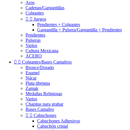
Aros
Cadenas/Gargantillas
Colgantes


Juegos
Pendientes + Colgantes
Gargantilla + Pulsera/Gargantilla + Pendientes
Pendientes
Pulseras
Varios
Cultura Mexicana
ACERO


Colgantes/Bases Camafeos
Bronce/Dorado
Enamel
Nácar
Plata tibetana
Zamak
Medallas Religiosas
Varios
Chapitas para grabar
Bases Camafeo


Cabuchones
Cabuchones Adhesivos
Cabuchón cristal