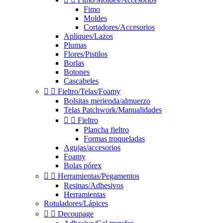
Fimo
Moldes
Cortadores/Accesorios
Apliques/Lazos
Plumas
Flores/Pistilos
Borlas
Botones
Cascabeles


Fieltro/Telas/Foamy
Bolsitas merienda/almuerzo
Telas Patchwork/Manualidades


Fieltro
Plancha fieltro
Formas troqueladas
Agujas/accesorios
Foamy
Bolas pórex


Herramientas/Pegamentos
Resinas/Adhesivos
Herramientas
Rotuladores/Lápices


Decoupage