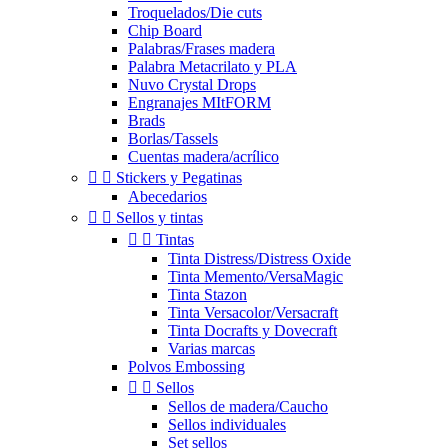
Troquelados/Die cuts
Chip Board
Palabras/Frases madera
Palabra Metacrilato y PLA
Nuvo Crystal Drops
Engranajes MItFORM
Brads
Borlas/Tassels
Cuentas madera/acrílico


Stickers y Pegatinas
Abecedarios


Sellos y tintas


Tintas
Tinta Distress/Distress Oxide
Tinta Memento/VersaMagic
Tinta Stazon
Tinta Versacolor/Versacraft
Tinta Docrafts y Dovecraft
Varias marcas
Polvos Embossing


Sellos
Sellos de madera/Caucho
Sellos individuales
Set sellos