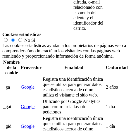
cifrada, e-mail
relacionado con
la cuenta del
cliente y el
identificador del
carrito.
Cookies estadísticas
No
Sí
Las cookies estadísticas ayudan a los propietarios de páginas web a
comprender cómo interactúan los visitantes con las páginas web
reuniendo y proporcionando información de forma anónima.
Nombre
de la
Proveedor
Finalidad
Caducidad
cookie
Registra una identificación única
que se utiliza para generar datos
_ga
Google
2 años
estadísticos acerca de cómo
utiliza el visitante el sitio web.
Utilizado por Google Analytics
_gat
Google
para controlar la tasa de
1 día
peticiones
Registra una identificación única
que se utiliza para generar datos
_gid
Google
1 día
estadísticos acerca de cómo