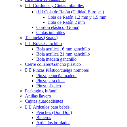


Cordones y Cintas Infantiles


Cola de Ratón (Calidad Europea)
Cola de Ratón 1,2 mm y 1,5 mm
Cola de Ratón 2 mm
Cordón elástico (Goma)
Cintas infantiles
Tachuelas (Snaps)


Bolas Ganchillo
Bola acrílica 16 mm ganchillo
Bola acrílica 21 mm ganchillo
Bola madera ganchillo
Cierre collares/Gancho plástico


Pinzas Plástico/cuelga nombres
Pinza pequeña madera
Pinza para cinta
Pinza plástico
Packaging Infantil
Anillas llavero
Cajitas guardadientes


Artículos para bebés
Peuches (Dou Dou)
Baberos
Artículos bordados