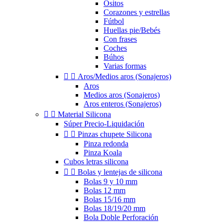
Ositos
Corazones y estrellas
Fútbol
Huellas pie/Bebés
Con frases
Coches
Búhos
Varias formas


Aros/Medios aros (Sonajeros)
Aros
Medios aros (Sonajeros)
Aros enteros (Sonajeros)


Material Silicona
Súper Precio-Liquidación


Pinzas chupete Silicona
Pinza redonda
Pinza Koala
Cubos letras silicona


Bolas y lentejas de silicona
Bolas 9 y 10 mm
Bolas 12 mm
Bolas 15/16 mm
Bolas 18/19/20 mm
Bola Doble Perforación