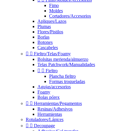
Fimo
Moldes
Cortadores/Accesorios
Apliques/Lazos
Plumas
Flores/Pistilos
Borlas
Botones
Cascabeles


Fieltro/Telas/Foamy
Bolsitas merienda/almuerzo
Telas Patchwork/Manualidades


Fieltro
Plancha fieltro
Formas troqueladas
Agujas/accesorios
Foamy
Bolas pórex


Herramientas/Pegamentos
Resinas/Adhesivos
Herramientas
Rotuladores/Lápices


Decoupage