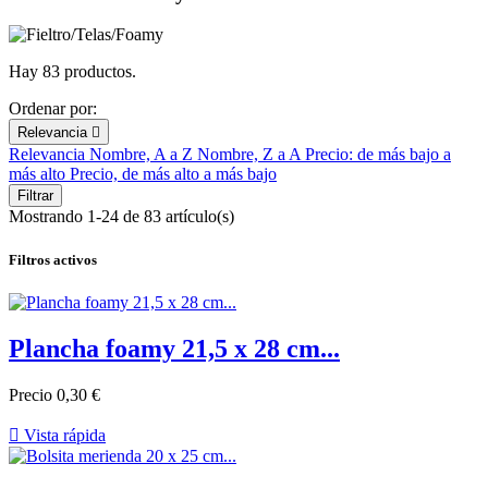
Hay 83 productos.
Ordenar por:
Relevancia

Relevancia
Nombre, A a Z
Nombre, Z a A
Precio: de más bajo a
más alto
Precio, de más alto a más bajo
Filtrar
Mostrando 1-24 de 83 artículo(s)
Filtros activos
Plancha foamy 21,5 x 28 cm...
Precio
0,30 €

Vista rápida