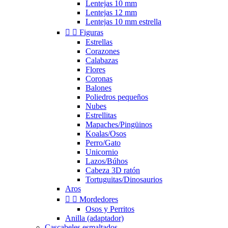
Lentejas 10 mm
Lentejas 12 mm
Lentejas 10 mm estrella


Figuras
Estrellas
Corazones
Calabazas
Flores
Coronas
Balones
Poliedros pequeños
Nubes
Estrellitas
Mapaches/Pingüinos
Koalas/Osos
Perro/Gato
Unicornio
Lazos/Búhos
Cabeza 3D ratón
Tortuguitas/Dinosaurios
Aros


Mordedores
Osos y Perritos
Anilla (adaptador)
Cascabeles esmaltados