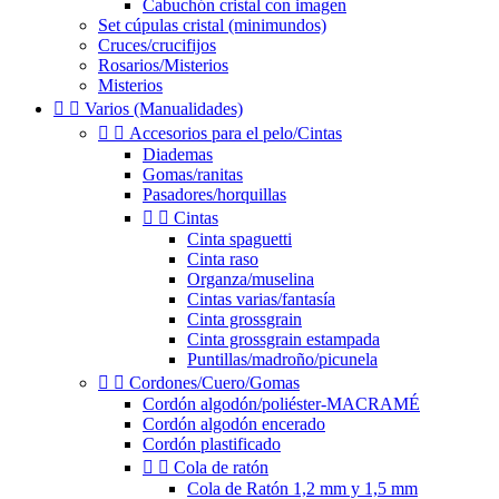
Cabuchón cristal con imagen
Set cúpulas cristal (minimundos)
Cruces/crucifijos
Rosarios/Misterios
Misterios


Varios (Manualidades)


Accesorios para el pelo/Cintas
Diademas
Gomas/ranitas
Pasadores/horquillas


Cintas
Cinta spaguetti
Cinta raso
Organza/muselina
Cintas varias/fantasía
Cinta grossgrain
Cinta grossgrain estampada
Puntillas/madroño/picunela


Cordones/Cuero/Gomas
Cordón algodón/poliéster-MACRAMÉ
Cordón algodón encerado
Cordón plastificado


Cola de ratón
Cola de Ratón 1,2 mm y 1,5 mm