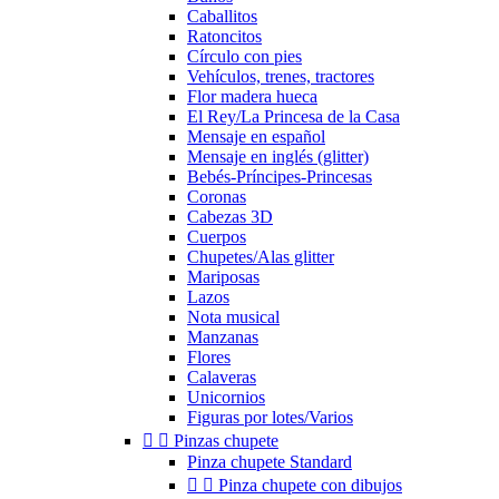
Caballitos
Ratoncitos
Círculo con pies
Vehículos, trenes, tractores
Flor madera hueca
El Rey/La Princesa de la Casa
Mensaje en español
Mensaje en inglés (glitter)
Bebés-Príncipes-Princesas
Coronas
Cabezas 3D
Cuerpos
Chupetes/Alas glitter
Mariposas
Lazos
Nota musical
Manzanas
Flores
Calaveras
Unicornios
Figuras por lotes/Varios


Pinzas chupete
Pinza chupete Standard


Pinza chupete con dibujos