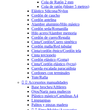
Cola de Ratón 2 mm
Cola de ratón (blister 5 metros)
Elástico Silicona/Nylon
Cordón de caucho
Cordón antelina
Alambre aluminio/Hilo mágico
Cordón seda/Romanilla
Hilo acero/Alambre memoria
Cordón de cuero/Regaliz
Cinta/Cordón/Cuero sintético
Cordón malla/Red tubular
Cinta/cordón étnico/Cordón tela
Cinta terciopelo
Cordón elástico (Goma)
Cinta/Cordón elástico (lycra)
Cuerda escalada paracaidista
Cordones con terminales
Yute/Rafia


Accesorios manualidades
Base broches/Alfileres
Ojos/Nariz para muñecos
Plástico mágico/Cartulinas A4
Limpiapipas
Palitos y pinzas madera


Fimo/Moldes/Accesorios