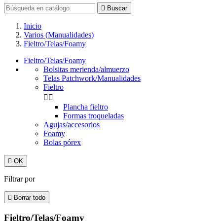

Buscar
Inicio
Varios (Manualidades)
Fieltro/Telas/Foamy
Fieltro/Telas/Foamy
Bolsitas merienda/almuerzo
Telas Patchwork/Manualidades
Fieltro


Plancha fieltro
Formas troqueladas
Agujas/accesorios
Foamy
Bolas pórex

OK
Filtrar por

Borrar todo
Fieltro/Telas/Foamy