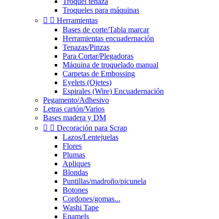
Troquel tenaza
Troqueles para máquinas


Herramientas
Bases de corte/Tabla marcar
Herramientas encuadernación
Tenazas/Pinzas
Para Cortar/Plegadoras
Máquina de troquelado manual
Carpetas de Embossing
Eyelets (Ojetes)
Espirales (Wire) Encuadernación
Pegamento/Adhesivo
Letras cartón/Varios
Bases madera y DM


Decoración para Scrap
Lazos/Lentejuelas
Flores
Plumas
Apliques
Blondas
Puntillas/madroño/picunela
Botones
Cordones/gomas...
Washi Tape
Enamels