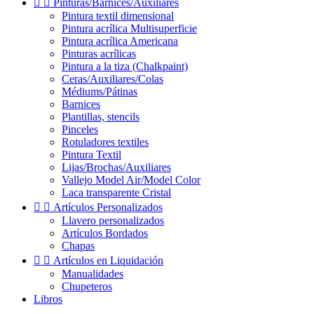


Pinturas/Barnices/Auxiliares
Pintura textil dimensional
Pintura acrílica Multisuperficie
Pintura acrílica Americana
Pinturas acrílicas
Pintura a la tiza (Chalkpaint)
Ceras/Auxiliares/Colas
Médiums/Pátinas
Barnices
Plantillas, stencils
Pinceles
Rotuladores textiles
Pintura Textil
Lijas/Brochas/Auxiliares
Vallejo Model Air/Model Color
Laca transparente Cristal


Artículos Personalizados
Llavero personalizados
Artículos Bordados
Chapas


Artículos en Liquidación
Manualidades
Chupeteros
Libros