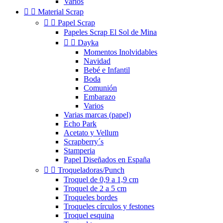
Varios


Material Scrap


Papel Scrap
Papeles Scrap El Sol de Mina


Dayka
Momentos Inolvidables
Navidad
Bebé e Infantil
Boda
Comunión
Embarazo
Varios
Varias marcas (papel)
Echo Park
Acetato y Vellum
Scrapberry´s
Stamperia
Papel Diseñados en España


Troqueladoras/Punch
Troquel de 0,9 a 1,9 cm
Troquel de 2 a 5 cm
Troqueles bordes
Troqueles círculos y festones
Troquel esquina