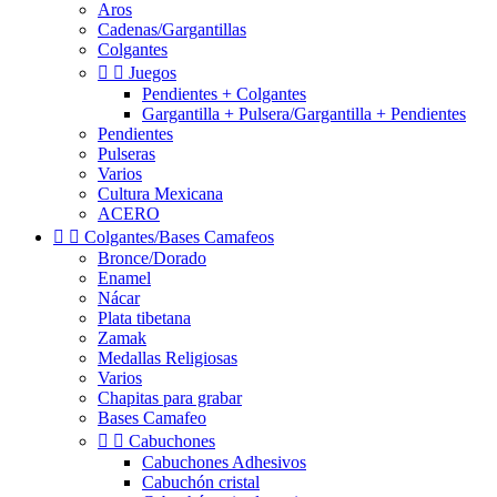
Aros
Cadenas/Gargantillas
Colgantes


Juegos
Pendientes + Colgantes
Gargantilla + Pulsera/Gargantilla + Pendientes
Pendientes
Pulseras
Varios
Cultura Mexicana
ACERO


Colgantes/Bases Camafeos
Bronce/Dorado
Enamel
Nácar
Plata tibetana
Zamak
Medallas Religiosas
Varios
Chapitas para grabar
Bases Camafeo


Cabuchones
Cabuchones Adhesivos
Cabuchón cristal