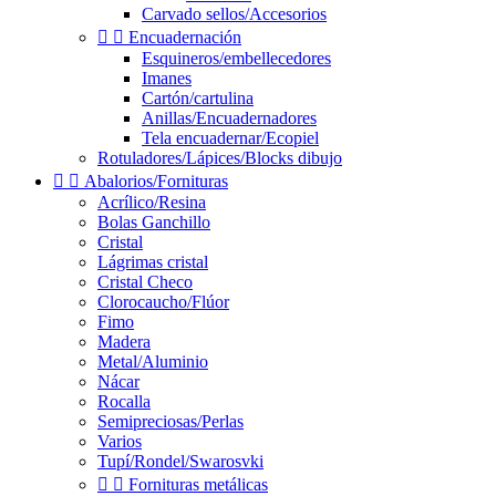
Carvado sellos/Accesorios


Encuadernación
Esquineros/embellecedores
Imanes
Cartón/cartulina
Anillas/Encuadernadores
Tela encuadernar/Ecopiel
Rotuladores/Lápices/Blocks dibujo


Abalorios/Fornituras
Acrílico/Resina
Bolas Ganchillo
Cristal
Lágrimas cristal
Cristal Checo
Clorocaucho/Flúor
Fimo
Madera
Metal/Aluminio
Nácar
Rocalla
Semipreciosas/Perlas
Varios
Tupí/Rondel/Swarosvki


Fornituras metálicas