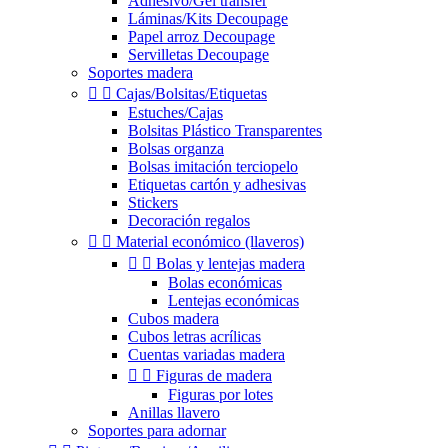
Adhesivo/Gel transfer
Láminas/Kits Decoupage
Papel arroz Decoupage
Servilletas Decoupage
Soportes madera


Cajas/Bolsitas/Etiquetas
Estuches/Cajas
Bolsitas Plástico Transparentes
Bolsas organza
Bolsas imitación terciopelo
Etiquetas cartón y adhesivas
Stickers
Decoración regalos


Material económico (llaveros)


Bolas y lentejas madera
Bolas económicas
Lentejas económicas
Cubos madera
Cubos letras acrílicas
Cuentas variadas madera


Figuras de madera
Figuras por lotes
Anillas llavero
Soportes para adornar